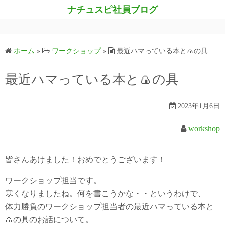
コ
ナチュスピ社員ブログ
ン
テ
ン
ホーム
»
ワークショップ
»
最近ハマっている本と🍙の具
ツ
へ
最近ハマっている本と🍙の具
ス
キ
2023年1月6日
ッ
プ
workshop
皆さんあけました
！おめでとうございます！
ワークショップ担当です。
寒くなりましたね。何を書こうかな・・というわけで、
体力勝負のワークショップ担当者の最近ハマっている本と
🍙の具のお話について。