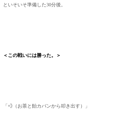
といそいそ準備した30分後。
＜この戦いには勝った。＞
「💨（お茶と飴カバンから叩き出す）」