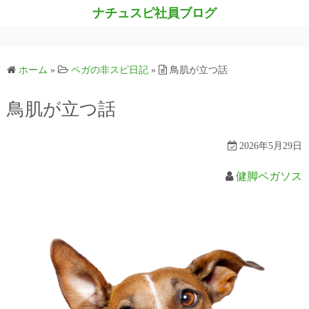
コ
ナチュスピ社員ブログ
ン
テ
ン
ホーム
»
ペガの非スピ日記
»
鳥肌が立つ話
ツ
へ
鳥肌が立つ話
ス
キ
2026年5月29日
ッ
プ
健脚ペガソス