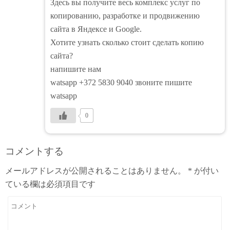
Здесь вы получите весь комплекс услуг по
копированию, разработке и продвижению
сайта в Яндексе и Google.
Хотите узнать сколько стоит сделать копию
сайта?
напишите нам
watsapp +372 5830 9040 звоните пишите
watsapp
0
コメントする
メールアドレスが公開されることはありません。
*
が付い
ている欄は必須項目です