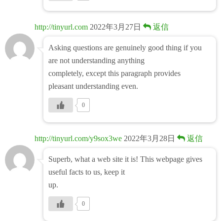
http://tinyurl.com
2022年3月27日
返信
Asking questions are genuinely good thing if you
are not understanding anything
completely, except this paragraph provides
pleasant understanding even.
0
http://tinyurl.com/y9sox3we
2022年3月28日
返信
Superb, what a web site it is! This webpage gives
useful facts to us, keep it
up.
0