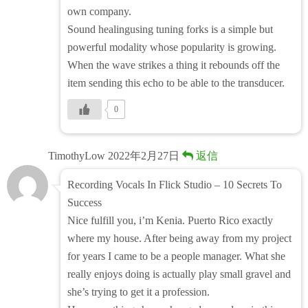
own company.
Sound healingusing tuning forks is a simple but
powerful modality whose popularity is growing.
When the wave strikes a thing it rebounds off the
item sending this echo to be able to the transducer.
0
TimothyLow
2022年2月27日
返信
Recording Vocals In Flick Studio – 10 Secrets To
Success
Nice fulfill you, i’m Kenia. Puerto Rico exactly
where my house. After being away from my project
for years I came to be a people manager. What she
really enjoys doing is actually play small gravel and
she’s trying to get it a profession.