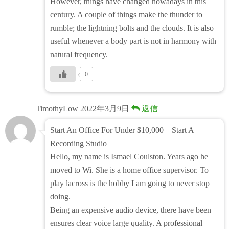
However, things have changed nowadays in this
century. A couple of things make the thunder to
rumble; the lightning bolts and the clouds. It is also
useful whenever a body part is not in harmony with
natural frequency.
0
TimothyLow
2022年3月9日
返信
Start An Office For Under $10,000 – Start A
Recording Studio
Hello, my name is Ismael Coulston. Years ago he
moved to Wi. She is a home office supervisor. To
play lacross is the hobby I am going to never stop
doing.
Being an expensive audio device, there have been
ensures clear voice large quality. A professional