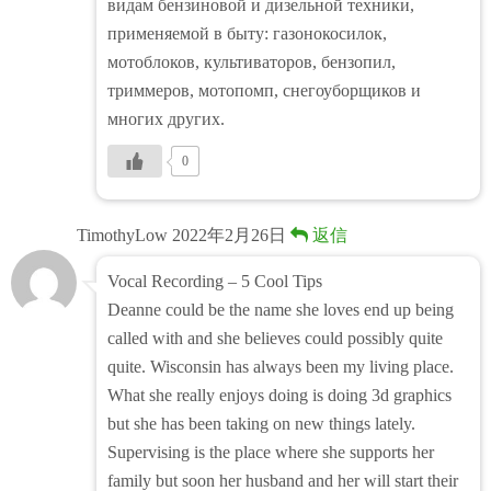
видам бензиновой и дизельной техники,
применяемой в быту: газонокосилок,
мотоблоков, культиваторов, бензопил,
триммеров, мотопомп, снегоуборщиков и
многих других.
0
TimothyLow
2022年2月26日
返信
Vocal Recording – 5 Cool Tips
Deanne could be the name she loves end up being
called with and she believes could possibly quite
quite. Wisconsin has always been my living place.
What she really enjoys doing is doing 3d graphics
but she has been taking on new things lately.
Supervising is the place where she supports her
family but soon her husband and her will start their