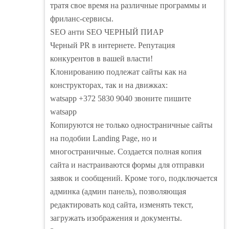
тратя свое время на различные программы и
фриланс-сервисы.
SEO анти SEO ЧЕРНЫЙ ПИАР
Черный PR в интернете. Репутация
конкурентов в вашей власти!
Клонированию подлежат сайты как на
конструкторах, так и на движках:
watsapp +372 5830 9040 звоните пишите
watsapp
Копируются не только одностраничные сайты
на подобии Landing Page, но и
многостраничные. Создается полная копия
сайта и настраиваются формы для отправки
заявок и сообщений. Кроме того, подключается
админка (админ панель), позволяющая
редактировать код сайта, изменять текст,
загружать изображения и документы.