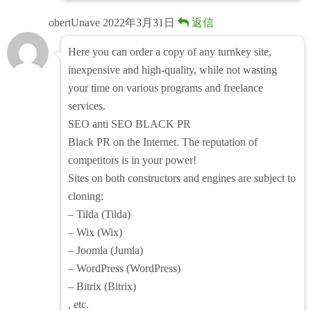
obertUnave
2022年3月31日
返信
Here you can order a copy of any turnkey site,
inexpensive and high-quality, while not wasting
your time on various programs and freelance
services.
SEO anti SEO BLACK PR
Black PR on the Internet. The reputation of
competitors is in your power!
Sites on both constructors and engines are subject to
cloning:
– Tilda (Tilda)
– Wix (Wix)
– Joomla (Jumla)
– WordPress (WordPress)
– Bitrix (Bitrix)
, etc.