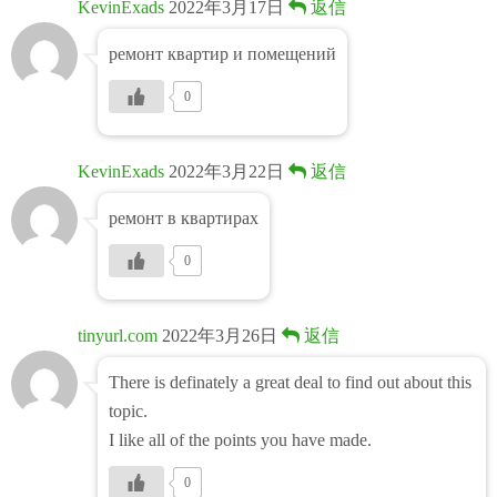
KevinExads
2022年3月17日
返信
ремонт квартир и помещений
0
KevinExads
2022年3月22日
返信
ремонт в квартирах
0
tinyurl.com
2022年3月26日
返信
There is definately a great deal to find out about this
topic.
I like all of the points you have made.
0