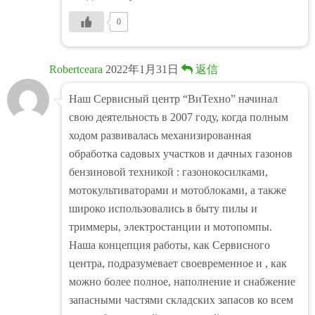
0
Robertceara
2022年1月31日
返信
Наш Сервисный центр “ВиТехно” начинал
свою деятельность в 2007 году, когда полным
ходом развивалась механизированная
обработка садовых участков и дачных газонов
бензиновой техникой : газонокосилками,
мотокультиваторами и мотоблоками, а также
широко использовались в быту пилы и
триммеры, электростанции и мотопомпы.
Наша концепция работы, как Сервисного
центра, подразумевает своевременное и , как
можно более полное, наполнение и снабжение
запасными частями складских запасов ко всем