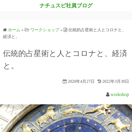
コ
ナチュスピ社員ブログ
ン
テ
ン
ホーム
»
ワークショップ
»
伝統的占星術と人とコロナと、
ツ
経済と。
へ
ス
伝統的占星術と人とコロナと、経済
キ
と。
ッ
プ
2020年4月27日
2022年3月30日
workshop