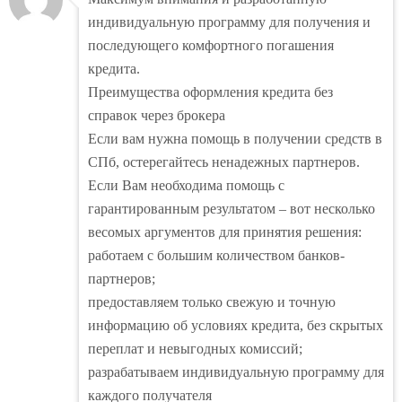
индивидуальную программу для получения и
последующего комфортного погашения
кредита.
Преимущества оформления кредита без
справок через брокера
Если вам нужна помощь в получении средств в
СПб, остерегайтесь ненадежных партнеров.
Если Вам необходима помощь с
гарантированным результатом – вот несколько
весомых аргументов для принятия решения:
работаем с большим количеством банков-
партнеров;
предоставляем только свежую и точную
информацию об условиях кредита, без скрытых
переплат и невыгодных комиссий;
разрабатываем индивидуальную программу для
каждого получателя