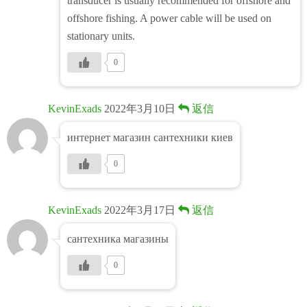
transducer is usually recommended for offshore and
offshore fishing. A power cable will be used on
stationary units.
0
KevinExads
2022年3月10日
返信
интернет магазин сантехники киев
0
KevinExads
2022年3月17日
返信
сантехника магазины
0