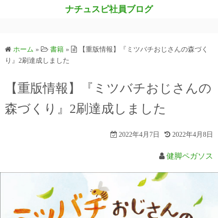
コ
ナチュスピ社員ブログ
ン
テ
ン
ホーム
»
書籍
»
【重版情報】『ミツバチおじさんの森づく
ツ
り』2刷達成しました
へ
ス
【重版情報】『ミツバチおじさんの
キ
森づくり』2刷達成しました
ッ
プ
2022年4月7日
2022年4月8日
健脚ペガソス