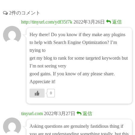
2件のコメント
http://tinyurl.com/ydf35f7k
2022年3月26日
返信
Hey there! Do you know if they make any plugins
to help with Search Engine Optimization? I’m
trying to
get my blog to rank for some targeted keywords but
I’m not seeing very
good gains. If you know of any please share.
Appreciate it!
0
tinyurl.com
2022年3月27日
返信
Asking questions are genuinely fastidious thing if
you are not understanding something totally, but this