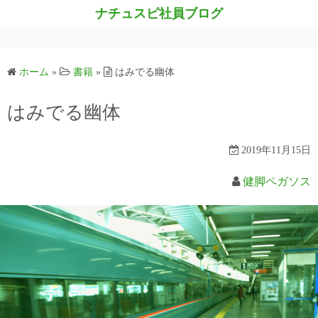
コ
ナチュスピ社員ブログ
ン
テ
ン
ホーム
»
書籍
»
はみでる幽体
ツ
へ
はみでる幽体
ス
キ
2019年11月15日
ッ
プ
健脚ペガソス