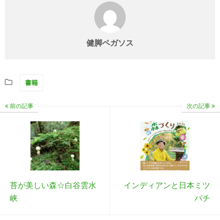
健脚ペガソス
書籍
前の記事
次の記事
苔が美しい森☆白谷雲水
インディアンと日本ミツ
峡
バチ