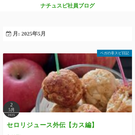
コ
ナチュスピ社員ブログ
ン
テ
ン
月:
2025年5月
ツ
へ
ス
ペガの非スピ日記
キ
ッ
プ
2
5月
2025
セロリジュース外伝【カス編】